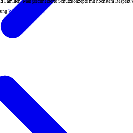
und Familien. Maßgeschneiderte Schutzkonzepte mit höchstem Respekt vo
atung
Weitere Leistungen